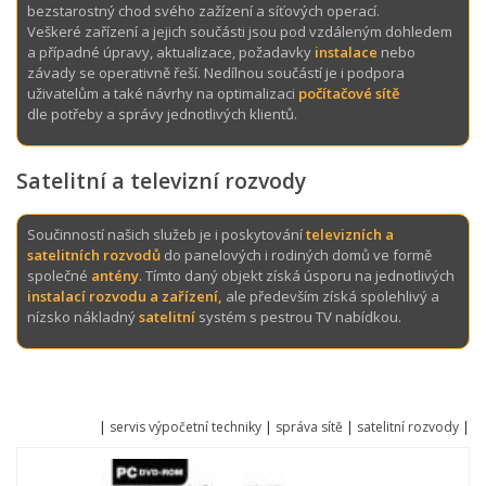
bezstarostný chod svého zažízení a síťových operací.
Veškeré zařízení a jejich součásti jsou pod vzdáleným dohledem
a případné úpravy, aktualizace, požadavky
instalace
nebo
závady se operativně řeší. Nedílnou součástí je i podpora
uživatelům a také návrhy na optimalizaci
počítačové sítě
dle potřeby a správy jednotlivých klientů.
Satelitní a televizní rozvody
Součinností našich služeb je i poskytování
televizních a
satelitních rozvodů
do panelových i rodiných domů ve formě
společné
antény
. Tímto daný objekt získá úsporu na jednotlivých
instalací rozvodu a zařízení,
ale především získá spolehlivý a
nízsko nákladný
satelitní
systém s pestrou TV nabídkou.
|
servis výpočetní techniky
|
správa sítě
|
satelitní rozvody
|