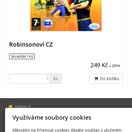
Robinsonovi CZ
SKLADEM 1 KS
249 Kč
s DPH
ks
Do košíku
SERVIS IT
Estonská 2569
Využíváme soubory cookies
272 01 Kladno
Kliknutím na Přijmout cookies dáváte souhlas s uložením
servis@fillaus.cz