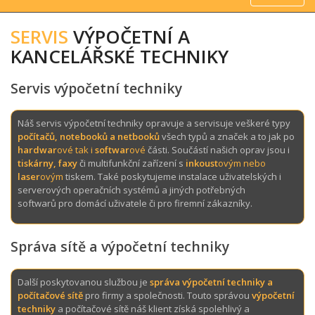
SERVIS
VÝPOČETNÍ A
KANCELÁŘSKÉ TECHNIKY
S
ervis
výpočetní techniky
Náš servis výpočetní techniky opravuje a servisuje veškeré typy
počítačů, notebooků a netbooků
všech typů a značek a to jak po
hardwar
ové tak i
softwar
ové
části. Součástí našich oprav jsou i
tiskárny, faxy
či multifunkční zařízení s
inkoust
ovým nebo
laser
ovým
tiskem. Také poskytujeme instalace uživatelských i
serverových operačních systémů a jiných potřebných
softwarů pro domácí uživatele či pro firemní zákazníky.
Správa sítě a výpočetní techniky
Další poskytovanou službou je
správa výpočetní techniky a
počítačové sítě
pro firmy a společnosti. Touto správou
výpočetní
techniky
a počítačové sítě náš klient získá spolehlivý a