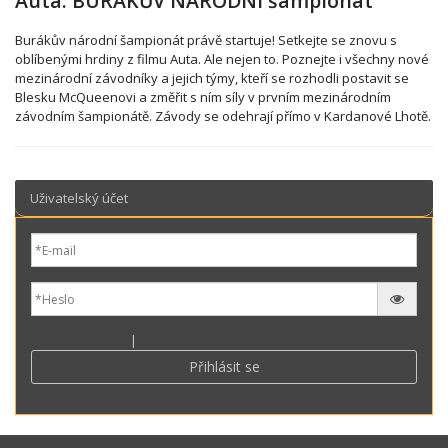
Auta: BURÁKŮV NÁRODNÍ šampionát
Burákův národní šampionát právě startuje! Setkejte se znovu s
oblíbenými hrdiny z filmu Auta. Ale nejen to. Poznejte i všechny nové
mezinárodní závodníky a jejich týmy, kteří se rozhodli postavit se
Blesku McQueenovi a změřit s ním síly v prvním mezinárodním
závodním šampionátě. Závody se odehrají přímo v Kardanové Lhotě.
Uživatelský účet
Nová registrace
|
Zapomenuté heslo?
Přihlásit se