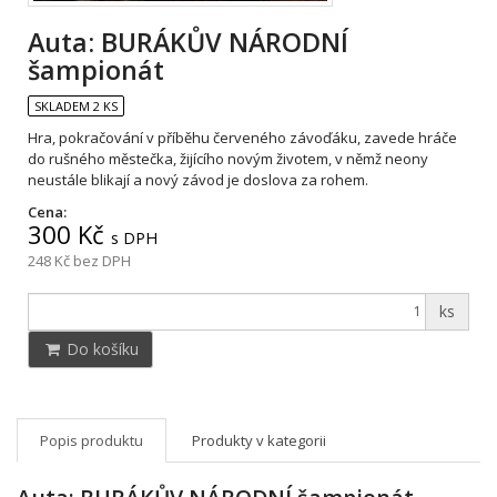
Auta: BURÁKŮV NÁRODNÍ
šampionát
SKLADEM 2 KS
Hra, pokračování v příběhu červeného závoďáku, zavede hráče
do rušného městečka, žijícího novým životem, v němž neony
neustále blikají a nový závod je doslova za rohem.
Cena:
300 Kč
s DPH
248 Kč
bez DPH
ks
Do košíku
Popis produktu
Produkty v kategorii