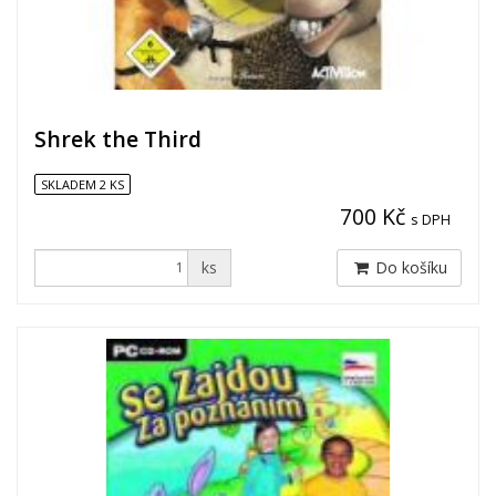
Shrek the Third
SKLADEM 2 KS
700 Kč
s DPH
ks
Do košíku