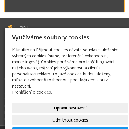
SERVIS IT
Estonská 2569
Využíváme soubory cookies
272 01 Kladno
Kliknutím na Přijmout cookies dáváte souhlas s uložením
servis@fillaus.cz
vybraných cookies (nutné, preferenční, výkonnostní,
www.fillaus.cz
marketingové). Cookies používáme pro lepší fungování
+420 606 163 784
našeho webu, měření jeho výkonnosti a cílení a
sms zpráva
personalizaci reklam. To jaké cookies budou uloženy,
ÚVOD
můžete svobodně rozhodnout pod tlačítkem Upravit
OPRAVY ZAŘÍZENÍ
nastavení.
Prohlášení o cookies.
SPRÁVA SÍTĚ
SATELITNÍ A TV ROZVODY
KONTAKT
Upravit nastavení
E-SHOP
KOŠÍK
Odmítnout cookies