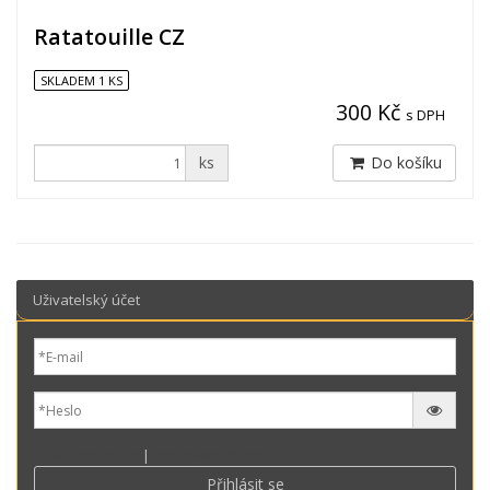
Ratatouille CZ
SKLADEM 1 KS
300 Kč
s DPH
ks
Do košíku
Uživatelský účet
Nová registrace
|
Zapomenuté heslo?
Přihlásit se