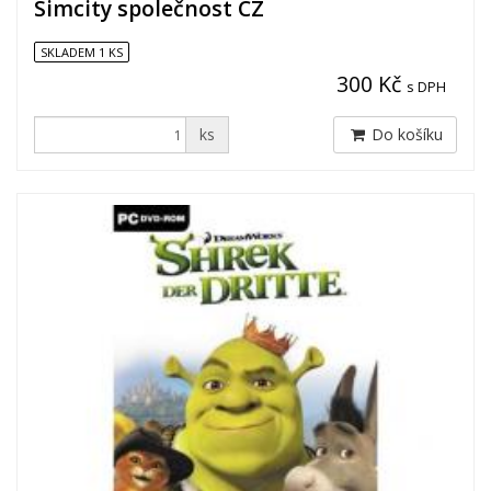
Simcity společnost CZ
SKLADEM 1 KS
300 Kč
s DPH
ks
Do košíku