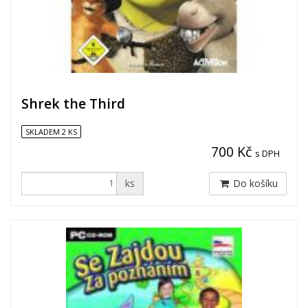
Shrek the Third
SKLADEM 2 KS
700 Kč
s DPH
ks
Do košíku