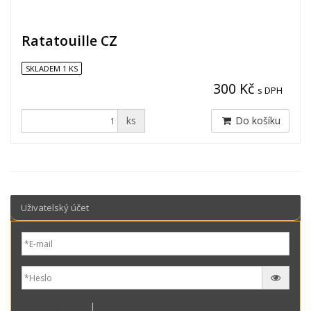
Ratatouille CZ
SKLADEM 1 KS
300 Kč
s DPH
ks
Do košíku
Uživatelský účet
Nová registrace
|
Zapomenuté heslo?