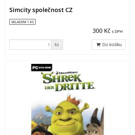
Simcity společnost CZ
SKLADEM 1 KS
300 Kč
s DPH
ks
Do košíku