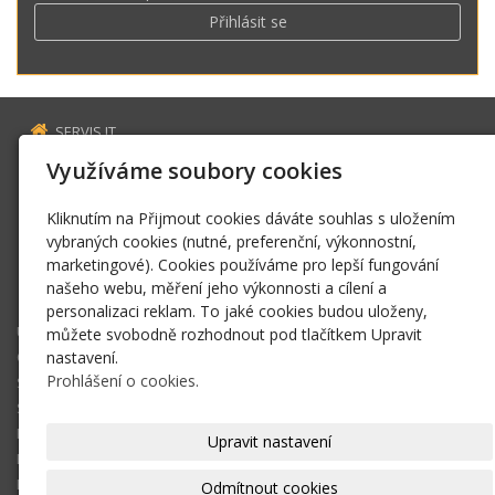
Přihlásit se
SERVIS IT
Estonská 2569
Využíváme soubory cookies
272 01 Kladno
Kliknutím na Přijmout cookies dáváte souhlas s uložením
servis@fillaus.cz
vybraných cookies (nutné, preferenční, výkonnostní,
www.fillaus.cz
marketingové). Cookies používáme pro lepší fungování
+420 606 163 784
našeho webu, měření jeho výkonnosti a cílení a
sms zpráva
personalizaci reklam. To jaké cookies budou uloženy,
ÚVOD
můžete svobodně rozhodnout pod tlačítkem Upravit
OPRAVY ZAŘÍZENÍ
nastavení.
Prohlášení o cookies.
SPRÁVA SÍTĚ
SATELITNÍ A TV ROZVODY
KONTAKT
Upravit nastavení
E-SHOP
KOŠÍK
Odmítnout cookies