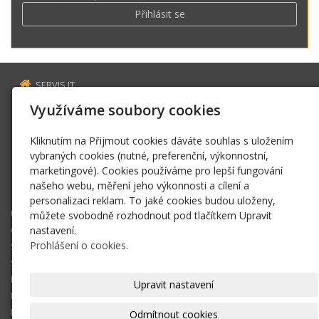
Přihlásit se
SERVIS IT
Estonská 2569
Využíváme soubory cookies
272 01 Kladno
Kliknutím na Přijmout cookies dáváte souhlas s uložením
servis@fillaus.cz
vybraných cookies (nutné, preferenční, výkonnostní,
www.fillaus.cz
marketingové). Cookies používáme pro lepší fungování
+420 606 163 784
našeho webu, měření jeho výkonnosti a cílení a
sms zpráva
personalizaci reklam. To jaké cookies budou uloženy,
ÚVOD
můžete svobodně rozhodnout pod tlačítkem Upravit
OPRAVY ZAŘÍZENÍ
nastavení.
Prohlášení o cookies.
SPRÁVA SÍTĚ
SATELITNÍ A TV ROZVODY
KONTAKT
Upravit nastavení
E-SHOP
KOŠÍK
Odmítnout cookies