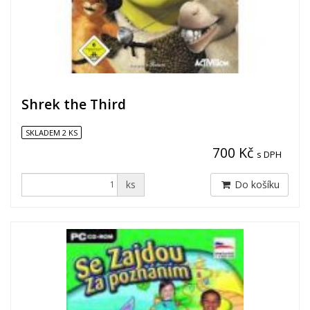
Shrek the Third
SKLADEM 2 KS
700 Kč
s DPH
ks
Do košíku