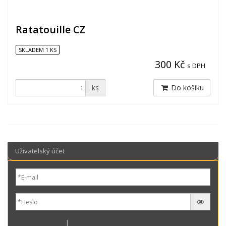
Ratatouille CZ
SKLADEM 1 KS
300 Kč
s DPH
ks
Do košíku
Uživatelský účet
Nová registrace
|
Zapomenuté heslo?