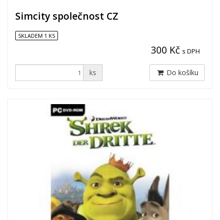
Simcity společnost CZ
SKLADEM 1 KS
300 Kč
s DPH
ks
Do košíku