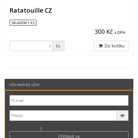
Ratatouille CZ
SKLADEM 1 KS
300 Kč
s DPH
ks
Do košíku
Uživatelský účet
Nová registrace
|
Zapomenuté heslo?
Přihlásit se