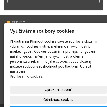
SERVIS IT
Estonská 2569
Využíváme soubory cookies
272 01 Kladno
Kliknutím na Přijmout cookies dáváte souhlas s uložením
servis@fillaus.cz
vybraných cookies (nutné, preferenční, výkonnostní,
www.fillaus.cz
marketingové). Cookies používáme pro lepší fungování
+420 606 163 784
našeho webu, měření jeho výkonnosti a cílení a
sms zpráva
personalizaci reklam. To jaké cookies budou uloženy,
ÚVOD
můžete svobodně rozhodnout pod tlačítkem Upravit
OPRAVY ZAŘÍZENÍ
nastavení.
Prohlášení o cookies.
SPRÁVA SÍTĚ
SATELITNÍ A TV ROZVODY
KONTAKT
Upravit nastavení
E-SHOP
KOŠÍK
Odmítnout cookies