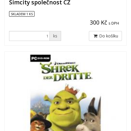
Simcity společnost CZ
SKLADEM 1 KS
300 Kč
s DPH
ks
Do košíku