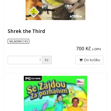
Shrek the Third
SKLADEM 2 KS
700 Kč
s DPH
ks
Do košíku